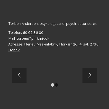
Torben Andersen, psykolog, cand. psych. autoriseret
Telefon:
60 69 36 00
Mail:
torben@pn-klinik.dk
Adresse:
Herlev Maskinfabrik, Hørkær 26, 4. sal, 2730
Herlev
1
2