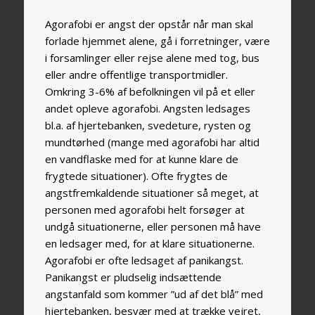
Agorafobi er angst der opstår når man skal
forlade hjemmet alene, gå i forretninger, være
i forsamlinger eller rejse alene med tog, bus
eller andre offentlige transportmidler.
Omkring 3-6% af befolkningen vil på et eller
andet opleve agorafobi. Angsten ledsages
bl.a. af hjertebanken, svedeture, rysten og
mundtørhed (mange med agorafobi har altid
en vandflaske med for at kunne klare de
frygtede situationer). Ofte frygtes de
angstfremkaldende situationer så meget, at
personen med agorafobi helt forsøger at
undgå situationerne, eller personen må have
en ledsager med, for at klare situationerne.
Agorafobi er ofte ledsaget af panikangst.
Panikangst er pludselig indsættende
angstanfald som kommer ”ud af det blå” med
hjertebanken, besvær med at trække vejret,