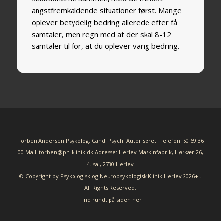
angstfremkaldende situationer først. Mange
oplever betydelig bedring allerede efter få
samtaler, men regn med at der skal 8-12
samtaler til for, at du oplever varig bedring.
Torben Andersen Psykolog, Cand. Psych. Autoriseret. Telefon: 60 69 36
00 Mail: torben@pn-klinik.dk Adresse: Herlev Maskinfabrik, Hørkær 26,
4. sal, 2730 Herlev
© Copyright by Psykologisk og Neuropsykologisk Klinik Herlev 2026+ .
All Rights Reserved.
Find rundt på siden her