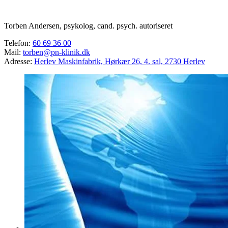
Torben Andersen, psykolog, cand. psych. autoriseret
Telefon:
60 69 36 00
Mail:
torben@pn-klinik.dk
Adresse:
Herlev Maskinfabrik, Hørkær 26, 4. sal, 2730 Herlev