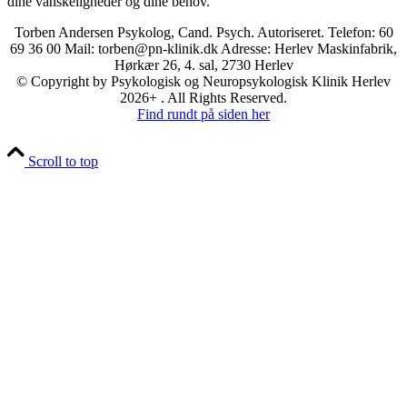
dine vanskeligheder og dine behov.
Torben Andersen Psykolog, Cand. Psych. Autoriseret. Telefon: 60
69 36 00 Mail: torben@pn-klinik.dk Adresse: Herlev Maskinfabrik,
Hørkær 26, 4. sal, 2730 Herlev
© Copyright by Psykologisk og Neuropsykologisk Klinik Herlev
2026+ . All Rights Reserved.
Find rundt på siden her
Scroll to top