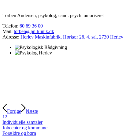
Torben Andersen, psykolog, cand. psych. autoriseret
Telefon:
60 69 36 00
Mail:
torben@pn-klinik.dk
Adresse:
Herlev Maskinfabrik, Hørkær 26, 4. sal, 2730 Herlev
Forrige
Næste
1
2
Individuelle samtaler
Jobcenter og kommune
Forældre og børn